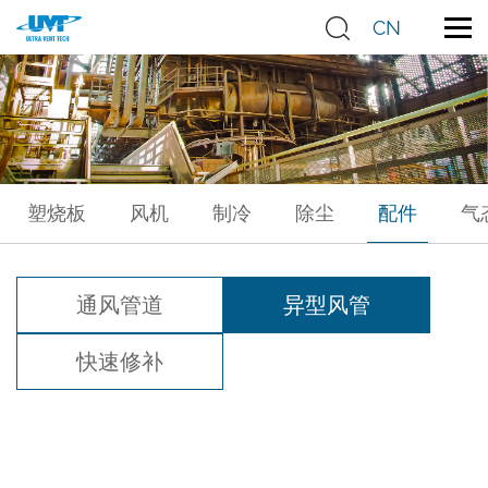
CN
塑烧板
风机
制冷
除尘
配件
气
通风管道
异型风管
快速修补